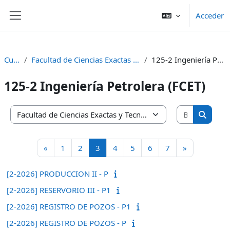
Salta al contenido principal
Acceder
Panel lateral
Cursos
Facultad de Ciencias Exactas y Tecnología (FCET)
125-2 Ingeniería Petrolera (FCET)
125-2 Ingeniería Petrolera (FCET)
Buscar cu
Categorías
Buscar 
Página anterior
Página 1
Página 2
Página 3
Página 4
Página 5
Página 6
Página 7
Siguiente p
«
1
2
3
4
5
6
7
»
[2-2026] PRODUCCION II - P
[2-2026] RESERVORIO III - P1
[2-2026] REGISTRO DE POZOS - P1
[2-2026] REGISTRO DE POZOS - P