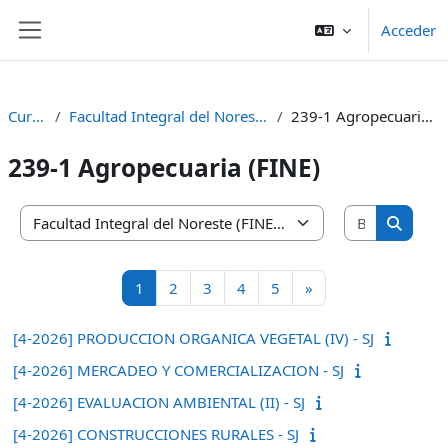
Salta al contenido principal
Acceder
Panel lateral
Cursos
Facultad Integral del Noreste (FINE)
239-1 Agropecuaria (FINE)
239-1 Agropecuaria (FINE)
Buscar cu
Categorías
Buscar 
Página 1
Página 2
Página 3
Página 4
Página 5
Siguiente página
1
2
3
4
5
»
[4-2026] PRODUCCION ORGANICA VEGETAL (IV) - SJ
[4-2026] MERCADEO Y COMERCIALIZACION - SJ
[4-2026] EVALUACION AMBIENTAL (II) - SJ
[4-2026] CONSTRUCCIONES RURALES - SJ