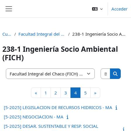
Salta al contenido principal
Acceder
Panel lateral
Cursos
Facultad Integral del Chaco (FICH)
238-1 Ingeniería Socio Ambiental (FICH)
238-1 Ingeniería Socio Ambiental
(FICH)
Buscar cu
Categorías
Buscar 
Página anterior
Página 1
Página 2
Página 3
Página 4
Página 5
Siguiente página
«
1
2
3
4
5
»
[5-2025] LEGISLACION DE RECURSOS HIDRICOS - MA
[5-2025] NEGOCIACION - MA
[5-2025] DESAR. SUSTENTABLE Y RESP. SOCIAL