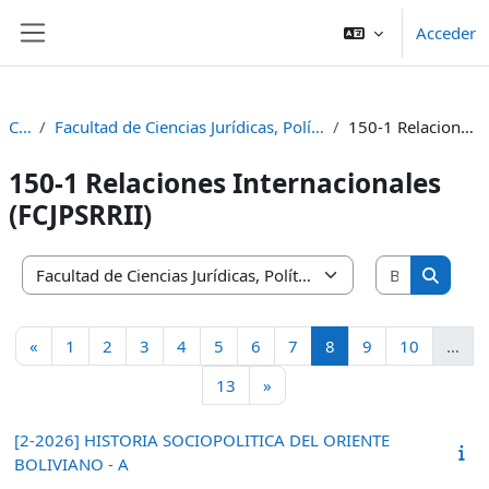
Salta al contenido principal
Acceder
Panel lateral
Cursos
Facultad de Ciencias Jurídicas, Políticas, Sociales y Relaciones Internacionales (FCJPSRRII)
150-1 Relaciones Internacionales (FCJPSRRII)
150-1 Relaciones Internacionales
(FCJPSRRII)
Buscar cu
Categorías
Buscar 
Página anterior
Página 1
Página 2
Página 3
Página 4
Página 5
Página 6
Página 7
Página 8
Página 9
Página 1
«
1
2
3
4
5
6
7
8
9
10
…
Página 13
Siguiente página
13
»
[2-2026] HISTORIA SOCIOPOLITICA DEL ORIENTE
BOLIVIANO - A