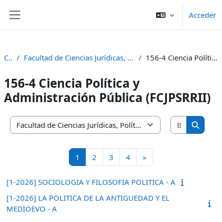
Salta al contenido principal
Acceder
Panel lateral
Cursos
Facultad de Ciencias Jurídicas, Políticas, Sociales y Relaciones Internacionales (FCJPSRRII)
156-4 Ciencia Política y Administración Pública (FCJPSRRII)
156-4 Ciencia Política y
Administración Pública (FCJPSRRII)
Buscar cu
Categorías
Buscar 
Página 1
Página 2
Página 3
Página 4
Siguiente página
1
2
3
4
»
[1-2026] SOCIOLOGIA Y FILOSOFIA POLITICA - A
[1-2026] LA POLITICA DE LA ANTIGUEDAD Y EL
MEDIOEVO - A