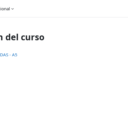
cional
 del curso
DAS - A5