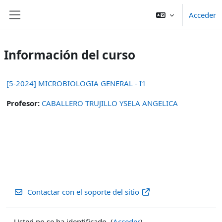
Salta al contenido principal
Acceder
Panel lateral
Información del curso
[5-2024] MICROBIOLOGIA GENERAL - I1
Profesor:
CABALLERO TRUJILLO YSELA ANGELICA
Contactar con el soporte del sitio
Usted no se ha identificado. (
Acceder
)